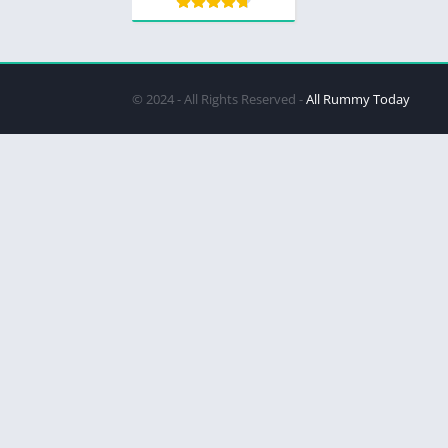
© 2024 - All Rights Reserved -
All Rummy Today